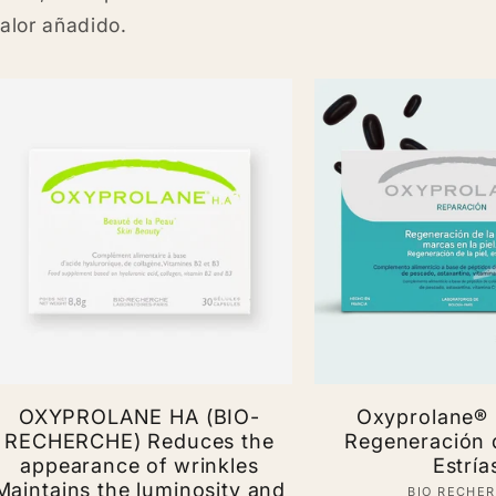
alor añadido.
OXYPROLANE HA (BIO-
Oxyprolane® 
RECHERCHE) Reduces the
Regeneración d
appearance of wrinkles
Estría
Maintains the luminosity and
BIO RECHE
Ve