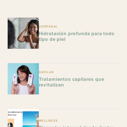
y
g
i
/
e
o
r
CORPORAL
n
Hidratación profunda para todo
e
tipo de piel
g
i
o
CAPILAR
Tratamientos capilares que
n
revitalizan
WELLNESS