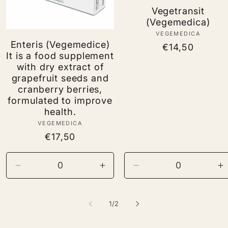
Vegetransit
(Vegemedica)
VEGEMEDICA
Vendor:
Enteris (Vegemedice)
Regular
€14,50
It is a food supplement
price
with dry extract of
grapefruit seeds and
cranberry berries,
formulated to improve
health.
VEGEMEDICA
Vendor:
Regular
€17,50
price
rease
Decrease
Increase
Decrease
I
ntity
quantity
quantity
quantity
q
for
for
for
fo
of
1
/
2
ault
Default
Default
Default
D
e
Title
Title
Title
Ti