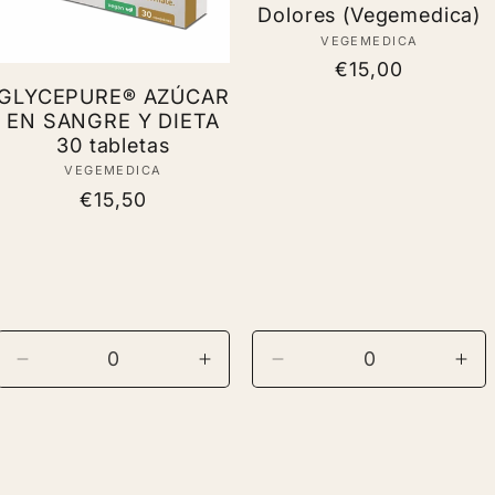
Dolores (Vegemedica)
VEGEMEDICA
Vendor:
Regular
€15,00
GLYCEPURE® AZÚCAR
price
EN SANGRE Y DIETA
30 tabletas
VEGEMEDICA
Vendor:
Regular
€15,50
price
Decrease
Increase
Decrease
Inc
quantity
quantity
quantity
qua
for
for
for
for
Default
Default
Default
Def
Title
Title
Title
Titl