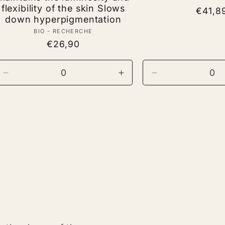
flexibility of the skin Slows
Regul
€41,8
down hyperpigmentation
price
BIO - RECHERCHE
Vendor:
Regular
€26,90
price
ase
Decrease
Increase
Decrease
ty
quantity
quantity
quantity
for
for
for
t
Default
Default
Default
Title
Title
Title