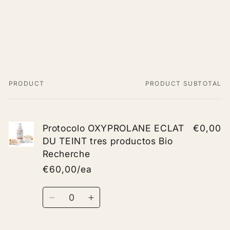
Recherche
Recherche
PRODUCT
PRODUCT SUBTOTAL
Your
cart
Protocolo OXYPROLANE ECLAT
€0,00
DU TEINT tres productos Bio
Recherche
€60,00/ea
Quantity
Decrease
Increase
quantity
quantity
for
for