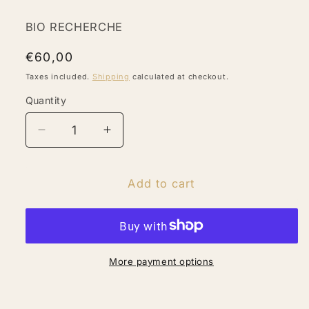
BIO RECHERCHE
Regular
€60,00
price
Taxes included.
Shipping
calculated at checkout.
Quantity
Quantity
Decrease
Increase
quantity
quantity
for
for
Protocolo
Protocolo
Add to cart
OXYPROLANE
OXYPROLANE
ECLAT
ECLAT
DU
DU
TEINT
TEINT
tres
tres
More payment options
productos
productos
Bio
Bio