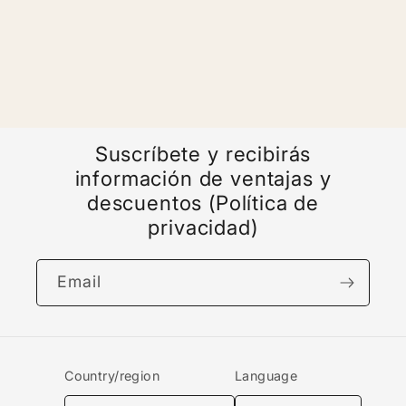
Default
Default
Loading...
Title
Title
Suscríbete y recibirás
información de ventajas y
descuentos (Política de
privacidad)
Email
Country/region
Language