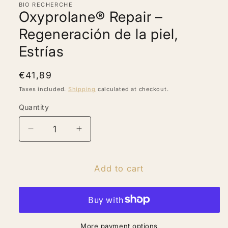
BIO RECHERCHE
modal
Oxyprolane® Repair –
Regeneración de la piel,
Estrías
Regular
€41,89
price
Taxes included.
Shipping
calculated at checkout.
Quantity
Quantity
Decrease
Increase
quantity
quantity
for
for
Oxyprolane®
Oxyprolane®
Add to cart
Repair
Repair
–
–
Regeneración
Regeneración
de
de
la
la
More payment options