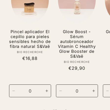
Pincel aplicador El
Glow Boost -
G
cepillo para pieles
Sérum
sensibles hecho de
autobronceador
fibra natural S&Vaë
Vitamin C Healthy
Glow Booster de
BIO RECHERCHE
Vendor:
S&Vaë
Regular
€16,88
BIO RECHERCHE
Vendor:
price
Regular
€29,90
price
Decrease
Increase
Decrease
Increas
D
quantity
quantity
quantity
quantit
q
for
for
for
for
f