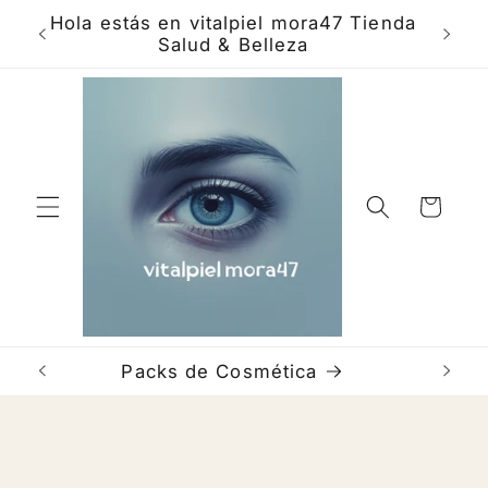
Skip to
ra
Hola estás en vitalpiel mora47 Tienda
Bien
content
Salud & Belleza
com
Cart
Packs de Cosmética