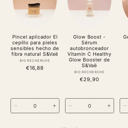
Pincel aplicador El
Glow Boost -
G
cepillo para pieles
Sérum
sensibles hecho de
autobronceador
fibra natural S&Vaë
Vitamin C Healthy
Glow Booster de
BIO RECHERCHE
Vendor:
S&Vaë
Regular
€16,88
BIO RECHERCHE
Vendor:
price
Regular
€29,90
price
Decrease
Increase
Decrease
Increas
D
quantity
quantity
quantity
quantit
q
for
for
for
for
f