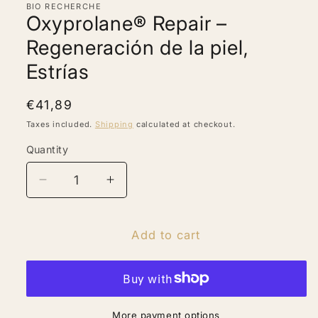
BIO RECHERCHE
modal
Oxyprolane® Repair –
Regeneración de la piel,
Estrías
Regular
€41,89
price
Taxes included.
Shipping
calculated at checkout.
Quantity
Quantity
Decrease
Increase
quantity
quantity
for
for
Oxyprolane®
Oxyprolane®
Add to cart
Repair
Repair
–
–
Regeneración
Regeneración
de
de
la
la
More payment options