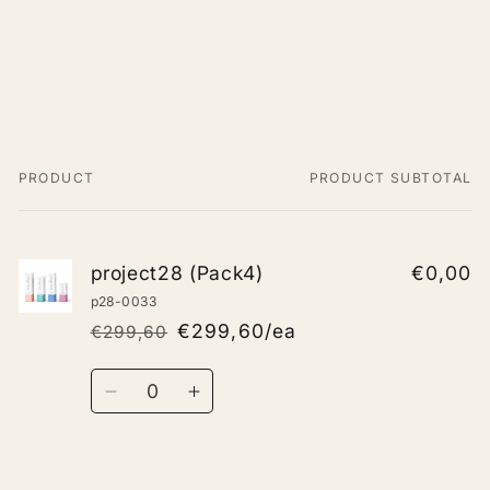
PRODUCT
PRODUCT SUBTOTAL
Your
cart
project28 (Pack4)
€0,00
p28-0033
€299,60/ea
€299,60
Regular
Sale
price
price
Quantity
Decrease
Increase
quantity
quantity
for
for
Default
Default
Loading...