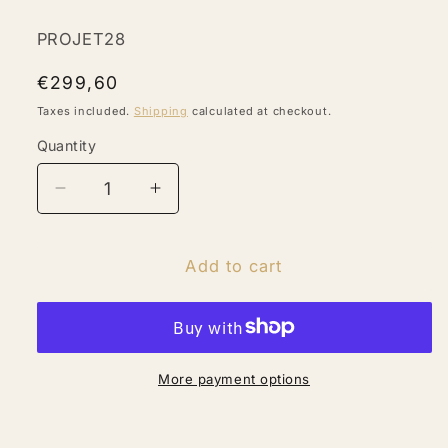
PROJET28
Regular
€299,60
price
Taxes included.
Shipping
calculated at checkout.
Quantity
Quantity
Decrease
Increase
quantity
quantity
for
for
project28
project28
Add to cart
(Pack4)
(Pack4)
More payment options