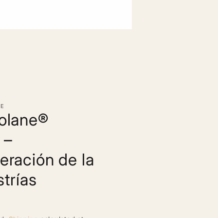
HE
olane®
 –
ración de la
strías