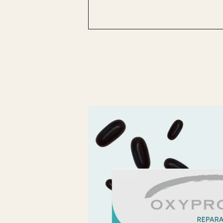
Skip to
product
information