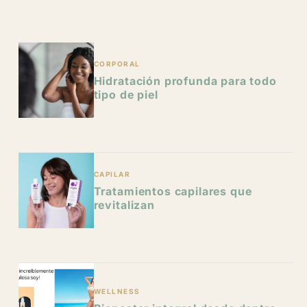
y
g
i
/
e
o
r
CORPORAL
n
Hidratación profunda para todo
e
tipo de piel
g
i
o
CAPILAR
Tratamientos capilares que
n
revitalizan
WELLNESS