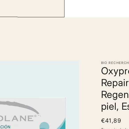
BIO RECHERC
Oxypr
Repair
Regene
piel, E
Regular
€41,89
price