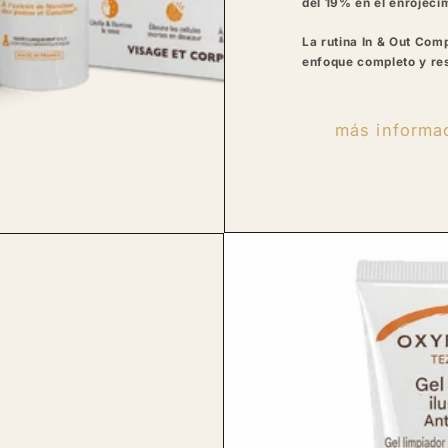
del 19% en el enrojeci
La rutina In & Out Com
enfoque completo y res
más informa