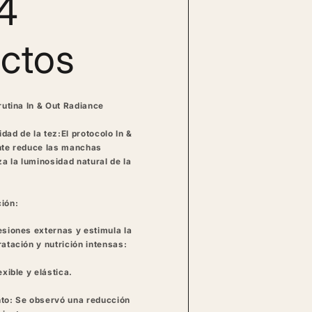
4
ctos
rutina In & Out Radiance
dad de la tez:
El protocolo In &
ante reduce las manchas
za la luminosidad natural de la
ión:
esiones externas y estimula la
ratación y nutrición intensas:
exible y elástica.
nto:
Se observó una reducción