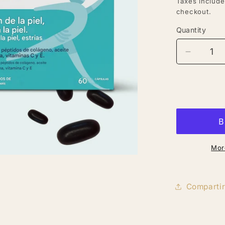
Taxes includ
checkout.
Quantity
Quantity
Decreas
quantity
for
Oxyprol
Repair
–
Regener
de
la
Mor
piel,
Estrías
Comparti