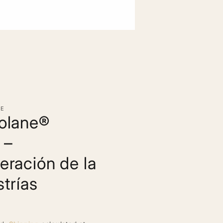
HE
olane®
 –
ración de la
strías