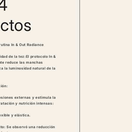
4
ctos
rutina In & Out Radiance
dad de la tez:
El protocolo In &
ante reduce las manchas
za la luminosidad natural de la
ión:
esiones externas y estimula la
ratación y nutrición intensas:
exible y elástica.
nto:
Se observó una reducción