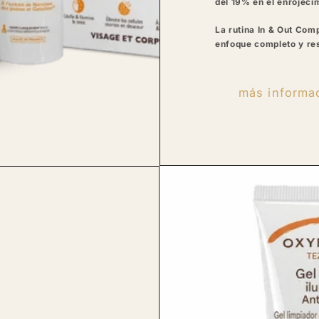
del 19% en el enrojeci
La rutina In & Out Com
enfoque completo y res
más informa