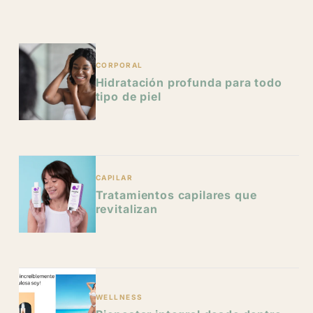
y
g
i
/
e
o
r
CORPORAL
n
Hidratación profunda para todo
e
tipo de piel
g
i
o
CAPILAR
Tratamientos capilares que
n
revitalizan
WELLNESS