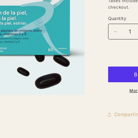
Taxes includ
checkout.
Quantity
Quantity
Decreas
quantity
for
Oxyprol
Repair
–
Regener
de
la
Mor
piel,
Estrías
Comparti