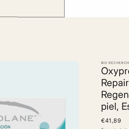
BIO RECHERC
Oxypr
Repair
Regene
piel, E
Regular
€41,89
price