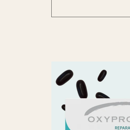
Skip to
product
information