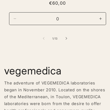
Regular
€60,00
reviews
price
Decrease
Incr
quantity
quan
for
for
Default
Defa
of
1
/
13
Title
Title
vegemedica
The adventure of VEGEMEDICA laboratories
began in November 2010. Located on the shores
of the Mediterranean, in Toulon, VEGEMEDICA
laboratories were born from the desire to offer