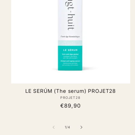
LE SERÚM (The serum) PROJET28
PROJET28
Vendor:
Regular
€89,90
price
of
1
/
4