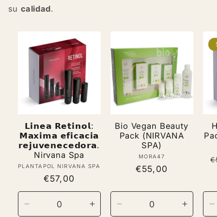
su
calidad
.
𝗟𝗶𝗻𝗲𝗮 𝗥𝗲𝘁𝗶𝗻𝗼𝗹:
Bio Vegan Beauty
H
𝗠𝗮𝘅𝗶𝗺𝗮 𝗲𝗳𝗶𝗰𝗮𝗰𝗶𝗮
Pack (NIRVANA
Pa
𝗿𝗲𝗷𝘂𝘃𝗲𝗻𝗲𝗰𝗲𝗱𝗼𝗿𝗮.
SPA)
Nirvana Spa
MORA47
Vendor:
R
€
PLANTAPOL NIRVANA SPA
Vendor:
Regular
€55,00
p
Regular
€57,00
price
price
Decrease
Increase
Decrease
Increas
D