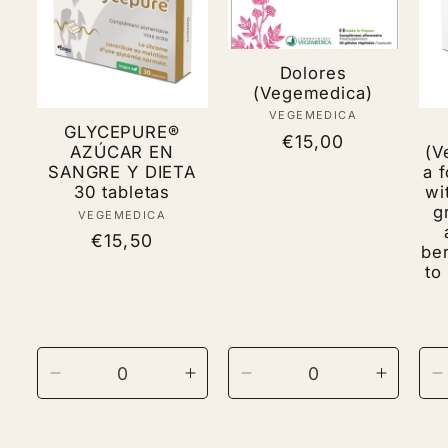
Dolores
(Vegemedica)
VEGEMEDICA
Vendor:
GLYCEPURE®
Regular
€15,00
AZÚCAR EN
(V
price
SANGRE Y DIETA
a 
30 tabletas
wi
g
VEGEMEDICA
Vendor:
Regular
€15,50
ber
price
to
Decrease
Increase
Decrease
Increas
D
quantity
quantity
quantity
quantit
q
for
for
for
for
f