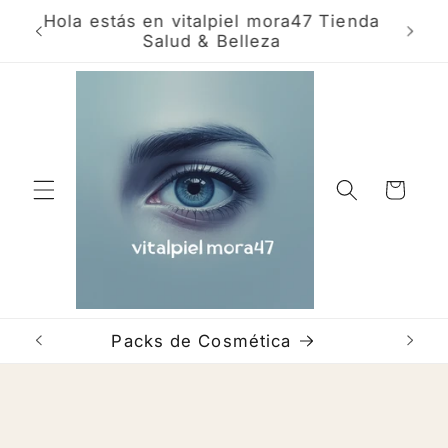
Skip to
ra
Hola estás en vitalpiel mora47 Tienda
Bien
content
Salud & Belleza
com
Cart
Packs de Cosmética