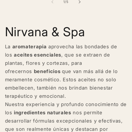
Default
Default
Default
Default
D
of
1
/
5
Title
Title
Title
Title
T
Nirvana & Spa
La
aromaterapia
aprovecha las bondades de
los
aceites esenciales
, que se extraen de
plantas, flores y cortezas, para
ofrecernos
beneficios
que van más allá de lo
meramente cosmético. Estos aceites no solo
embellecen, también nos brindan bienestar
terapéutico y emocional.
Nuestra experiencia y profundo conocimiento de
los
ingredientes naturales
nos permite
desarrollar fórmulas excepcionales y efectivas,
que son realmente únicas y destacan por