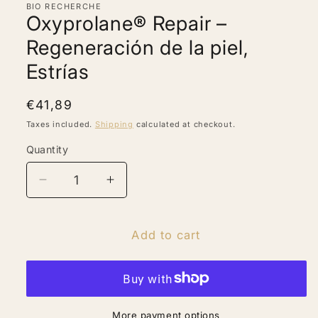
BIO RECHERCHE
modal
Oxyprolane® Repair –
Regeneración de la piel,
Estrías
Regular
€41,89
price
Taxes included.
Shipping
calculated at checkout.
Quantity
Quantity
Decrease
Increase
quantity
quantity
for
for
Oxyprolane®
Oxyprolane®
Add to cart
Repair
Repair
–
–
Regeneración
Regeneración
de
de
la
la
More payment options