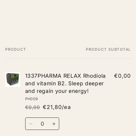
and
and
regain
regain
your
your
energy!
energy!
PRODUCT
PRODUCT SUBTOTAL
Your
cart
1337PHARMA RELAX Rhodiola
€0,00
and vitamin B2. Sleep deeper
and regain your energy!
PH009
€21,80/ea
€0,00
Regular
Sale
price
price
Quantity
Decrease
Increase
quantity
quantity