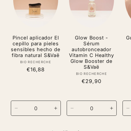
Pincel aplicador El
Glow Boost -
G
cepillo para pieles
Sérum
sensibles hecho de
autobronceador
fibra natural S&Vaë
Vitamin C Healthy
Glow Booster de
BIO RECHERCHE
Vendor:
S&Vaë
Regular
€16,88
BIO RECHERCHE
Vendor:
price
Regular
€29,90
price
Decrease
Increase
Decrease
Increas
D
quantity
quantity
quantity
quantit
q
for
for
for
for
f