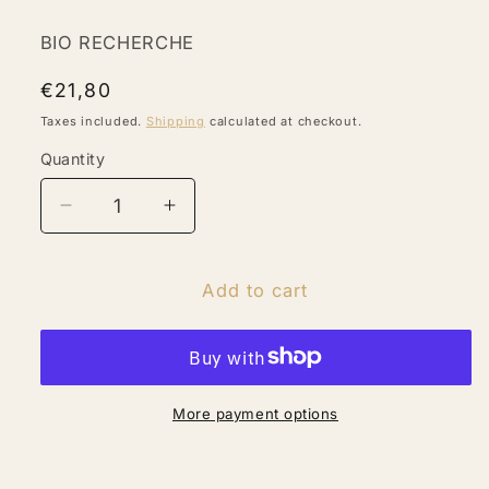
BIO RECHERCHE
Regular
€21,80
price
Taxes included.
Shipping
calculated at checkout.
Quantity
Quantity
Decrease
Increase
quantity
quantity
for
for
1337PHARMA
1337PHARMA
Add to cart
RELAX
RELAX
Rhodiola
Rhodiola
and
and
vitamin
vitamin
B2.
B2.
More payment options
Sleep
Sleep
deeper
deeper