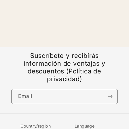
for
for
Default
Default
Loading...
Title
Title
Suscríbete y recibirás
información de ventajas y
descuentos (Política de
privacidad)
Email
Country/region
Language