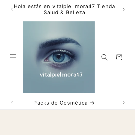
Skip to
ra
Hola estás en vitalpiel mora47 Tienda
Bien
content
Salud & Belleza
com
Cart
Packs de Cosmética