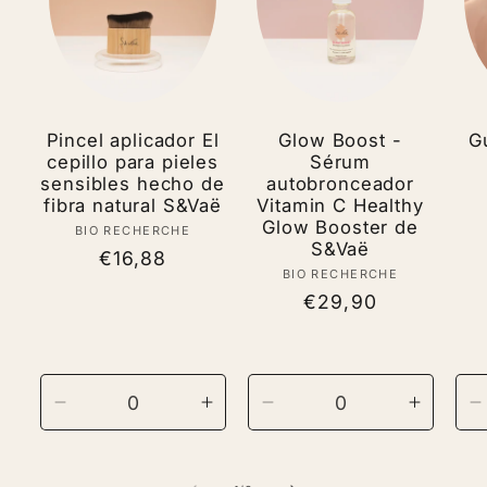
Pincel aplicador El
Glow Boost -
G
cepillo para pieles
Sérum
sensibles hecho de
autobronceador
fibra natural S&Vaë
Vitamin C Healthy
Glow Booster de
BIO RECHERCHE
Vendor:
S&Vaë
Regular
€16,88
BIO RECHERCHE
Vendor:
price
Regular
€29,90
price
Decrease
Increase
Decrease
Increas
D
quantity
quantity
quantity
quantit
q
for
for
for
for
f