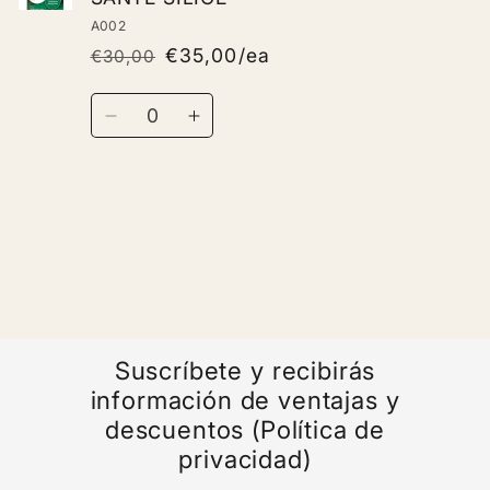
A002
€35,00/ea
€30,00
Regular
Sale
price
price
Quantity
Decrease
Increase
quantity
quantity
for
for
Default
Default
Loading...
Title
Title
Suscríbete y recibirás
información de ventajas y
descuentos (Política de
privacidad)