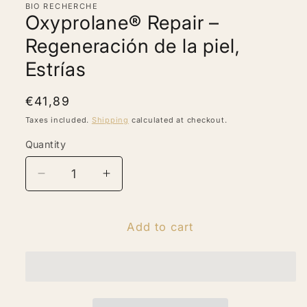
BIO RECHERCHE
modal
Oxyprolane® Repair –
Regeneración de la piel,
Estrías
Regular
€41,89
price
Taxes included.
Shipping
calculated at checkout.
Quantity
Quantity
Decrease
Increase
quantity
quantity
for
for
Oxyprolane®
Oxyprolane®
Add to cart
Repair
Repair
–
–
Regeneración
Regeneración
de
de
la
la