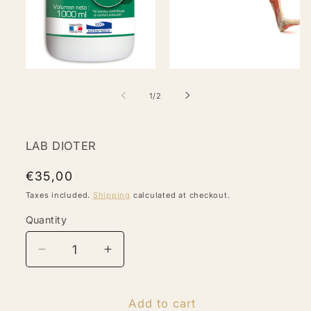
Open
media
2
in
modal
Open
media
1
of
1
/
2
in
modal
LAB DIOTER
Regular
€35,00
price
Taxes included.
Shipping
calculated at checkout.
Quantity
Quantity
Decrease
Increase
quantity
quantity
for
for
SILAPHARM®
SILAPHARM®
Add to cart