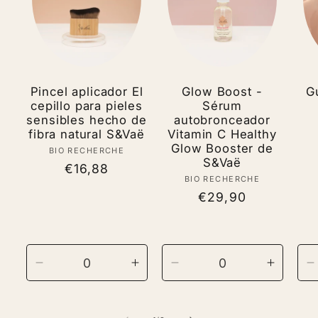
Pincel aplicador El
Glow Boost -
G
cepillo para pieles
Sérum
sensibles hecho de
autobronceador
fibra natural S&Vaë
Vitamin C Healthy
Glow Booster de
BIO RECHERCHE
Vendor:
S&Vaë
Regular
€16,88
BIO RECHERCHE
Vendor:
price
Regular
€29,90
price
Decrease
Increase
Decrease
Increas
D
quantity
quantity
quantity
quantit
q
for
for
for
for
f