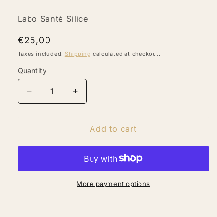
Labo Santé Silice
Regular
€25,00
price
Taxes included.
Shipping
calculated at checkout.
Quantity
Quantity
Decrease
Increase
quantity
quantity
for
for
Extracto
Extracto
Add to cart
de
de
Ginseng
Ginseng
blanco
blanco
More payment options