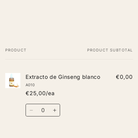
PRODUCT
PRODUCT SUBTOTAL
Your
cart
Extracto de Ginseng blanco
€0,00
A010
€25,00/ea
Quantity
Decrease
Increase
quantity
quantity
for
for
Default
Default
Loading...