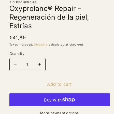
BIO RECHERCHE
modal
Oxyprolane® Repair –
Regeneración de la piel,
Estrías
Regular
€41,89
price
Taxes included.
Shipping
calculated at checkout.
Quantity
Quantity
Decrease
Increase
quantity
quantity
for
for
Oxyprolane®
Oxyprolane®
Add to cart
Repair
Repair
–
–
Regeneración
Regeneración
de
de
la
la
More payment options